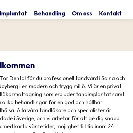
Implantat
Behandling
Om oss
Kontakt
lkommen
Tor Dental får du professionell tandvård i Solna och
byberg i en modern och trygg miljö. Vi är en privat
dläkarmottagning som erbjuder tandimplantat samt
a olika behandlingar för en god och hållbar
hälsa. Alla våra tandläkare och specialister är
ldade i Sverige, och vi arbetar för att ge dig snabb
p med korta väntetider, möjlighet till tid inom 24