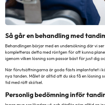
Så går en behandling med tandimp
Behandlingen börjar med en undersökning där vi ser
kompletteras detta med röntgen för att kunna plane
igenom vilken lösning som passar bäst för just dig o
När förutsättningarna är goda fästs implantatet i k
nya tanden. Målet är alltid att du ska få en lösning s
tid med rätt skötsel.
Personlig bedömning inför tandi
Ingen mun ser likadan ut, och därför görs alltid en in