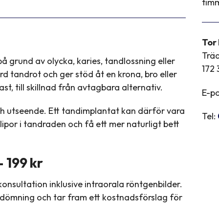
timm
Tor
Trä
 grund av olycka, karies, tandlossning eller
172 
 tandrot och ger stöd åt en krona, bro eller
ast, till skillnad från avtagbara alternativ.
E-po
ch utseende. Ett tandimplantat kan därför vara
Tel:
glipor i tandraden och få ett mer naturligt bett
 199 kr
onsultation inklusive intraorala röntgenbilder.
edömning och tar fram ett kostnadsförslag för