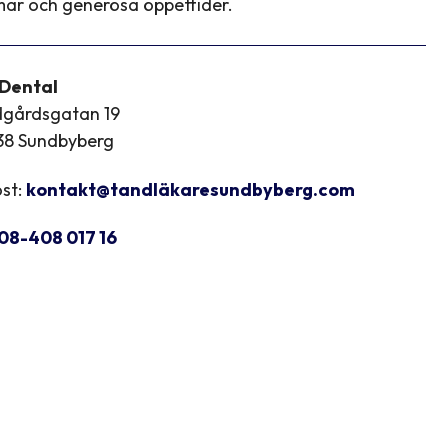
ar och generösa öppettider.
 Dental
dgårdsgatan 19
38 Sundbyberg
st:
kontakt@tandläkaresundbyberg.com
08-408 017 16