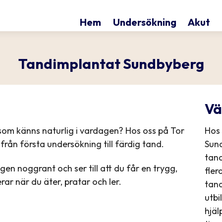
Hem
Undersökning
Akut
Tandimplantat Sundbyberg
Vä
g som känns naturlig i vardagen? Hos oss på Tor
Hos 
rån första undersökning till färdig tand.
Sund
tan
en noggrant och ser till att du får en trygg,
fler
rar när du äter, pratar och ler.
tand
utbi
hjäl