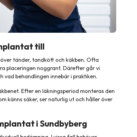
lantat till
 över tänder, tandkött och käkben. Ofta
ra placeringen noggrant. Därefter går vi
ch vad behandlingen innebär i praktiken.
äkbenet. Efter en läkningsperiod monteras den
om känns säker, ser naturlig ut och håller över
mplantat i Sundbyberg
dividuell bedömning. I vissa fall behöver