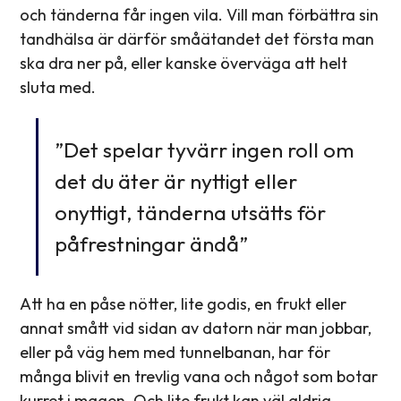
och tänderna får ingen vila. Vill man förbättra sin
tandhälsa är därför småätandet det första man
ska dra ner på, eller kanske överväga att helt
sluta med.
”Det spelar tyvärr ingen roll om
det du äter är nyttigt eller
onyttigt, tänderna utsätts för
påfrestningar ändå”
Att ha en påse nötter, lite godis, en frukt eller
annat smått vid sidan av datorn när man jobbar,
eller på väg hem med tunnelbanan, har för
många blivit en trevlig vana och något som botar
kurret i magen. Och lite frukt kan väl aldrig