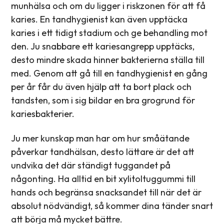
munhälsa och om du ligger i riskzonen för att få
karies. En tandhygienist kan även upptäcka
karies i ett tidigt stadium och ge behandling mot
den. Ju snabbare ett kariesangrepp upptäcks,
desto mindre skada hinner bakterierna ställa till
med. Genom att gå till en tandhygienist en gång
per år får du även hjälp att ta bort plack och
tandsten, som i sig bildar en bra grogrund för
kariesbakterier.
Ju mer kunskap man har om hur småätande
påverkar tandhälsan, desto lättare är det att
undvika det där ständigt tuggandet på
någonting. Ha alltid en bit xylitoltuggummi till
hands och begränsa snacksandet till när det är
absolut nödvändigt, så kommer dina tänder snart
att börja må mycket bättre.