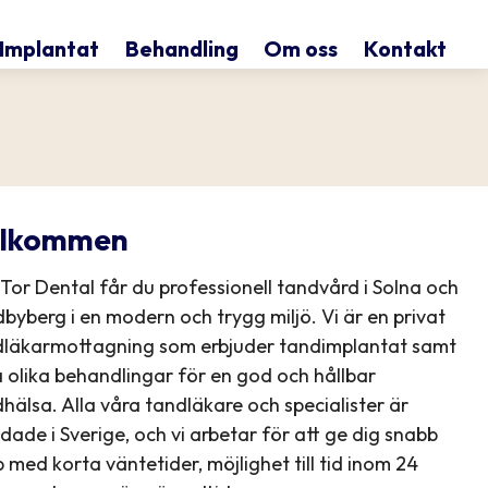
Implantat
Behandling
Om oss
Kontakt
lkommen
Tor Dental får du professionell tandvård i Solna och
byberg i en modern och trygg miljö. Vi är en privat
dläkarmottagning som erbjuder tandimplantat samt
a olika behandlingar för en god och hållbar
hälsa. Alla våra tandläkare och specialister är
ldade i Sverige, och vi arbetar för att ge dig snabb
p med korta väntetider, möjlighet till tid inom 24