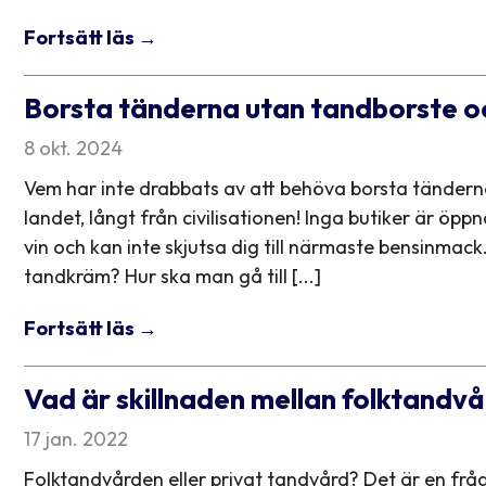
Fortsätt läs →
Borsta tänderna utan tandborste 
8 okt. 2024
Vem har inte drabbats av att behöva borsta tänder
landet, långt från civilisationen! Inga butiker är öp
vin och kan inte skjutsa dig till närmaste bensinma
tandkräm? Hur ska man gå till [...]
Fortsätt läs →
Vad är skillnaden mellan folktandv
17 jan. 2022
Folktandvården eller privat tandvård? Det är en fråga