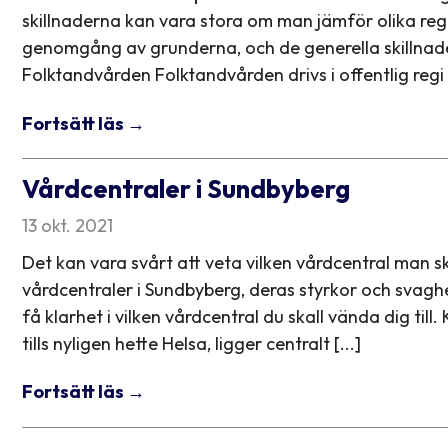
skillnaderna kan vara stora om man jämför olika regio
genomgång av grunderna, och de generella skillnad
Folktandvården Folktandvården drivs i offentlig regi a
Fortsätt läs →
Vårdcentraler i Sundbyberg
13 okt. 2021
Det kan vara svårt att veta vilken vårdcentral man ska
vårdcentraler i Sundbyberg, deras styrkor och svaghe
få klarhet i vilken vårdcentral du skall vända dig ti
tills nyligen hette Helsa, ligger centralt [...]
Fortsätt läs →