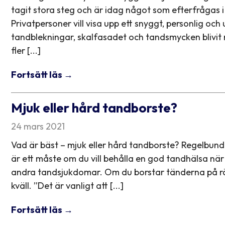
tagit stora steg och är idag något som efterfrågas i 
Privatpersoner vill visa upp ett snyggt, personlig och 
tandblekningar, skalfasadet och tandsmycken blivi
fler [...]
Fortsätt läs →
Mjuk eller hård tandborste?
24 mars 2021
Vad är bäst – mjuk eller hård tandborste? Regelbu
är ett måste om du vill behålla en god tandhälsa när 
andra tandsjukdomar. Om du borstar tänderna på rät
kväll. ”Det är vanligt att [...]
Fortsätt läs →