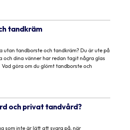
och tandkräm
na utan tandborste och tandkräm? Du är ute på
pna och dina vänner har redan tagit några glas
ck. Vad göra om du glömt tandborste och
ård och privat tandvård?
 som inte är lätt att svara på, när