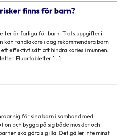
risker finns för barn?
tter är farliga för barn. Trots uppgifter i
barn kan tandläkare i dag rekommendera barn
tt effektivt sätt att hindra karies i munnen.
ter. Fluortabletter [...]
oroar sig för sina barn i samband med
motion och bygga på sig både muskler och
arnen ska göra sig illa. Det gäller inte minst