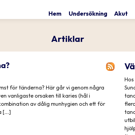
Hem
Undersökning
Akut
Artiklar
na?
Vä
Hos 
 sämst för tänderna? Här går vi genom några
Sund
 vanligaste orsaken till karies (hål i
tan
kombination av dålig munhygien och ett för
fler
[...]
tand
utbi
hjäl