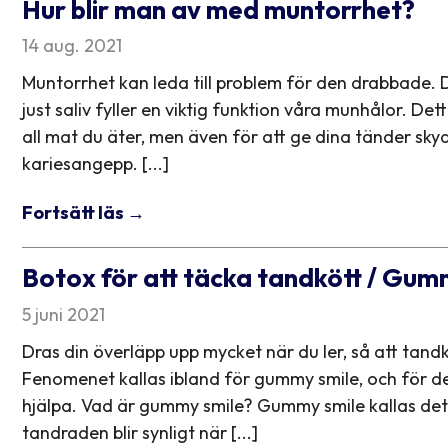
Hur blir man av med muntorrhet?
14 aug. 2021
Muntorrhet kan leda till problem för den drabbade. D
just saliv fyller en viktig funktion våra munhålor. De
all mat du äter, men även för att ge dina tänder skyd
kariesangepp. [...]
Fortsätt läs →
Botox för att täcka tandkött / Gum
5 juni 2021
Dras din överläpp upp mycket när du ler, så att tandk
Fenomenet kallas ibland för gummy smile, och för d
hjälpa. Vad är gummy smile? Gummy smile kallas det
tandraden blir synligt när [...]