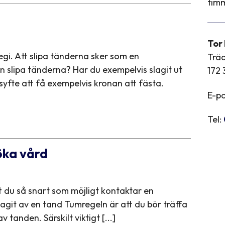
timm
Tor
regi. Att slipa tänderna sker som en
Trä
 slipa tänderna? Har du exempelvis slagit ut
172 
syfte att få exempelvis kronan att fästa.
E-po
Tel:
öka vård
tt du så snart som möjligt kontaktar en
agit av en tand Tumregeln är att du bör träffa
tanden. Särskilt viktigt [...]