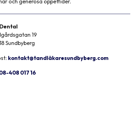
ar och generösa öppettider.
 Dental
dgårdsgatan 19
38 Sundbyberg
st:
kontakt@tandläkaresundbyberg.com
08-408 017 16