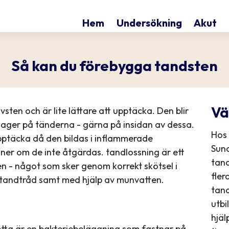
Hem
Undersökning
Akut
Så kan du förebygga tandsten
Vä
vsten och är lite lättare att upptäcka. Den blir
 lager på tänderna - gärna på insidan av dessa.
Hos 
pptäcka då den bildas i inflammerade
Sund
oner om de inte åtgärdas. tandlossning är ett
tan
en - något som sker genom korrekt skötsel i
fler
tandtråd samt med hjälp av munvatten.
tand
utbi
hjäl
etta är en bakteriebeläggning som fastnar på