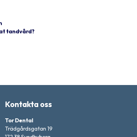
m
vat tandvård?
Kontakta oss
Tor Dental
Trädgårdsgatan 19
172 38 Sundbyberg