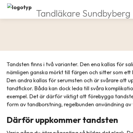
Tandläkare Sundbyberg
Tandsten finns i två varianter. Den ena kallas för sali
nämligen ganska mörkt till färgen och sitter som ett
Den andra kallas för serumsten och är svårare att u
tandfickor. Båda kan dock leda till svåra komplikati
exempel. Det är därför viktigt att förebygga tandst
form av tandborstning, regelbunden användning av 
Därför uppkommer tandsten
Varje gång du äter någonting så bildas det plack. D