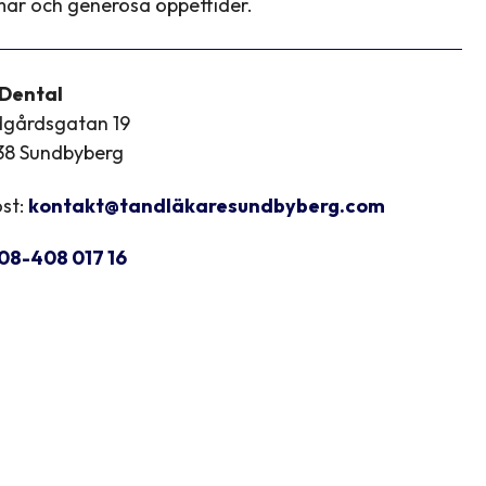
ar och generösa öppettider.
 Dental
dgårdsgatan 19
38 Sundbyberg
st:
kontakt@tandläkaresundbyberg.com
08-408 017 16