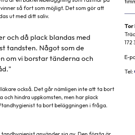
timm
vinner så fort som möjligt. Det som gör att
as ut med ditt saliv.
Tor
Trä
aler och då plack blandas med
172 
 just tandsten. Något som de
E-po
en om vi borstar tänderna och
åd."
Tel:
äkare också. Det går nämligen inte att ta bort
ga och hindra uppkomsten, men har plack
/tandhygienist ta bort beläggningen i fråga.
 tandhygienist använder sig av. Den första är