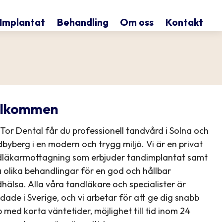
Implantat
Behandling
Om oss
Kontakt
lkommen
Tor Dental får du professionell tandvård i Solna och
byberg i en modern och trygg miljö. Vi är en privat
dläkarmottagning som erbjuder tandimplantat samt
a olika behandlingar för en god och hållbar
hälsa. Alla våra tandläkare och specialister är
ldade i Sverige, och vi arbetar för att ge dig snabb
p med korta väntetider, möjlighet till tid inom 24