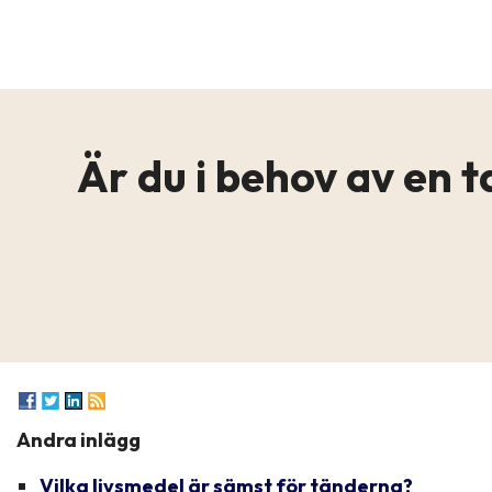
Är du i behov av en ta
Andra inlägg
Vilka livsmedel är sämst för tänderna?