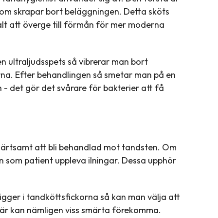
som skrapar bort beläggningen. Detta sköts
t att överge till förmån för mer moderna
en ultraljudsspets så vibrerar man bort
na. Efter behandlingen så smetar man på en
 - det gör det svårare för bakterier att få
smärtsamt att bli behandlad mot tandsten. Om
n som patient uppleva ilningar. Dessa upphör
igger i tandköttsfickorna så kan man välja att
 Där kan nämligen viss smärta förekomma.