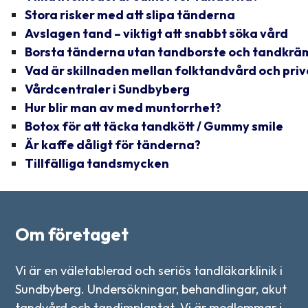
Stora risker med att slipa tänderna
Avslagen tand – viktigt att snabbt söka vård
Borsta tänderna utan tandborste och tandkrä
Vad är skillnaden mellan folktandvård och pri
Vårdcentraler i Sundbyberg
Hur blir man av med muntorrhet?
Botox för att täcka tandkött / Gummy smile
Är kaffe dåligt för tänderna?
Tillfälliga tandsmycken
Om företaget
Vi är en väletablerad och seriös tandläkarklinik i
Sundbyberg. Undersökningar, behandlingar, akut
tandvård och tandimplantat. Vi är medlemmar i