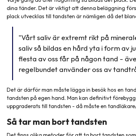
dina tänder. Det är viktigt att denna beläggning förs
plack utvecklas till tandsten är nämligen då det bland
"Vårt saliv är extremt rikt på miner
saliv så bildas en hård yta i form av
flesta av oss får på någon tand - äv
regelbundet använder oss av tandtr
Det är därför man måste lägga in besök hos en tandl
tandsten på egen hand. Man kan definitivt förebyg
uppgraderats till tandsten - då måste en tandläkare
Så tar man bort tandsten
Det finns olika metoder för att ta bort tandsten som